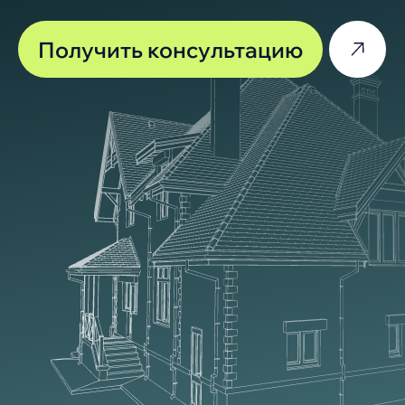
«МПС-кровля». Более
8 лет успешно
реализуем
высококачественные
кровельные и
фасадные материалы
в Краснодаре и крае