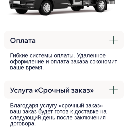
Доступные цены
Мы сохраняем низкие цены на всю
продукцию за счет больших объемов
заказов и прямого сотрудничества с
производителями. Наши расценки –
одни из лучших в регионе.
Надежный продавец
Наша компания на рынке уже более
8 лет. О положительной репутации
говорят многочисленные отзывы и
рейтинги.
Не просто магазин
Мы любим и ценим наших клиентов.
Предлагаем высокий уровень