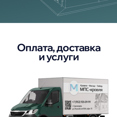
Мы не стремимся к низким ценам,
жертвуя качеством и работаем только
с проверенными производителями.
Команда профессионалов
с заботой о клиенте
Команда МПС-кровля — это
квалифицированные, доброжелательные и
отзывчивые специалисты, оперативно
проконсультируют и помогут в выборе
материалов.