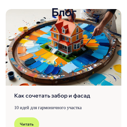
Наверх↑
Главная
К
аталог
Оплата и доставка
Кровельные материалы
О компании
Фасадные материалы
Отзывы
Заборы и ограждения
Инструкции
Как сочетать забор и фасад
Покрытия и цвета
Ответы на частые вопросы
10 идей для гармоничного участка
Сопутствующие товары
Водосточная система
Вентиляция кровли
Читать