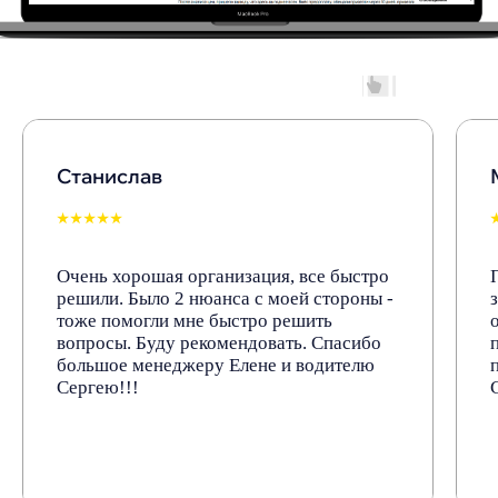
Станислав
Остались вопросы?
⭑⭑⭑⭑⭑
Свяжитесь с нами
Очень хорошая организация, все быстро
решили. Было 2 нюанса с моей стороны -
+7 (953) 105-09-99
тоже помогли мне быстро решить
info@mps.city
вопросы. Буду рекомендовать. Спасибо
большое менеджеру Елене и водителю
Сергею!!!
WhatsApp
Telegram
MAX
Адрес офиса