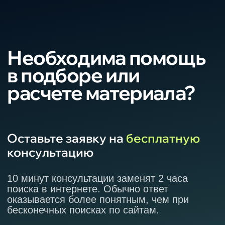
Оплата
Гибкие системы оплаты. Удаленное
оформление и оплата заказа сэкономит
ваше время.
Услуга «Срочный заказ»
Благодаря услугу «срочный заказ»
ваш заказ будет готов к доставке на
следующий день после заключения
договора.
Доставка
Бесплатный самовывоз из пунктов
выдачи
Краснодар, Краснодарский край,
ЮФО.