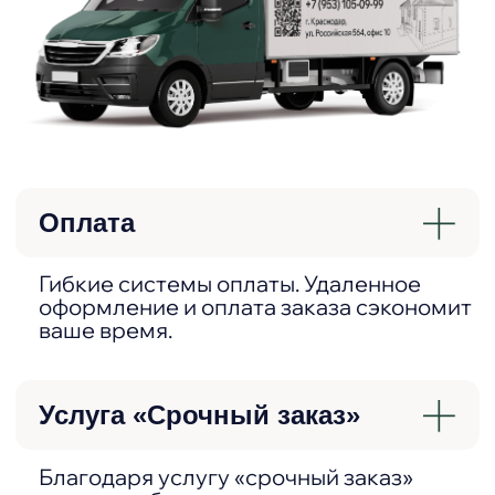
Команда профессионалов
с заботой о клиенте
Команда МПС-кровля — это
квалифицированные, доброжелательные
и отзывчивые специалисты, оперативно
проконсультируют и помогут в выборе
материалов.
Доступные цены
Мы сохраняем низкие цены на всю
продукцию за счет больших объемов
заказов и прямого сотрудничества с
производителями. Наши расценки –