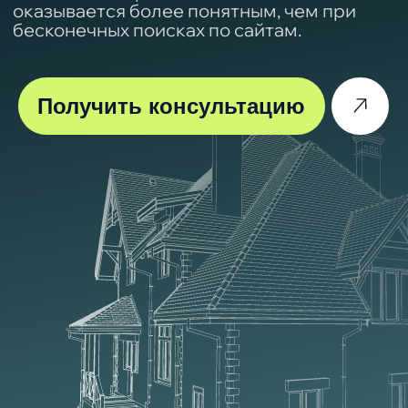
Услуга «Срочный заказ»
Благодаря услугу «срочный заказ»
ваш заказ будет готов к доставке на
следующий день после заключения
договора.
Доставка
Бесплатный самовывоз из пунктов
выдачи
Краснодар, Краснодарский край,
ЮФО.
«МПС-кровля». Более
8 лет успешно
реализуем
высококачественные