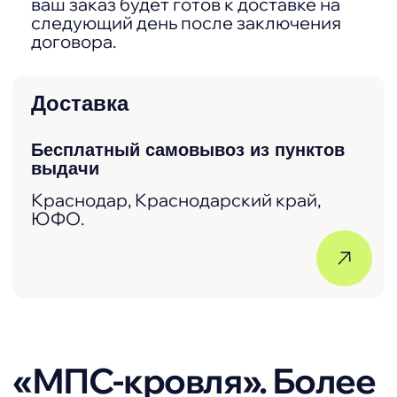
одни из лучших в регионе.
Надежный продавец
Наша компания на рынке уже
более 8 лет. О положительной
репутации говорят
многочисленные отзывы и
рейтинги.
Не просто магазин
Мы любим и ценим наших
клиентов. Предлагаем высокий
уровень сервиса и заботу о
каждом нашем покупателе.
Широкий ассортимент
Большой выбор материалов и