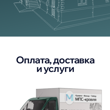
кровельные и
фасадные материалы
в Краснодаре и крае
Мы не стремимся к низким ценам,
жертвуя качеством и работаем
только с проверенными
производителями.