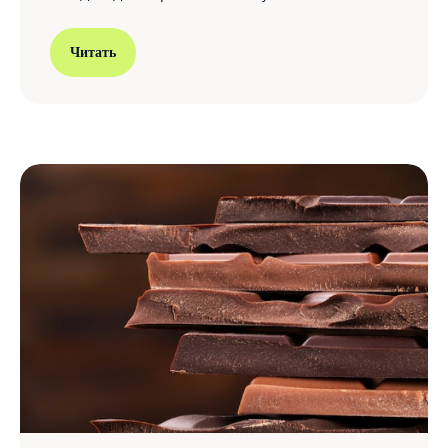
Читать
Главная
К
аталог
Оплата и доставка
Кровельные материалы
О компании
Фасадные материалы
Отзывы
Заборы и ограждения
Инструкции
Ответы на частые вопросы
Покрытия и цвета
Сопутствующие товары
Водосточная система
Вентиляция кровли
Чердачные лестницы
Теплоизоляция
Гидро- и пароизоляция
Мансардные окна