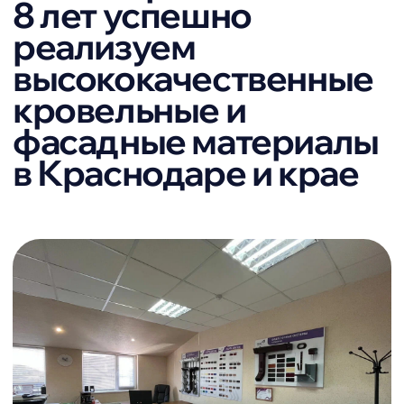
комплектующих в одном месте.
Гибкая система скидок
Мы любим наших покупателей и
всегда готовы сделать выгодное
предложение.
Контроль за исполнением
заказа
Наш менеджер контролирует
каждый этап от заказа до
получения вами материала.
Доверие клиентов:
рейтинги и отзывы