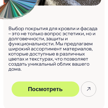
Инструкции
Инструкция по монтажу
кровельных и фасадных
элементов
Инструкция по
транспортировке
и хранению
Инструкция по обращению
с профилированными
изделиями
Инструкция по
монтажу забора
жалюзи «Классик»