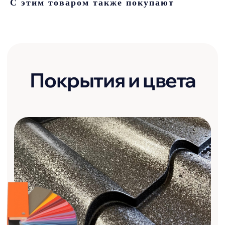
С этим товаром также покупают
Выбор покрытия для кровли и фасада
– это не только вопрос эстетики, но и
долговечности, защиты и
функциональности. Мы предлагаем
широкий ассортимент материалов,
которые доступные в различных
цветах и текстурах, что позволяет
создать уникальный облик вашего
дома.
Посмотреть