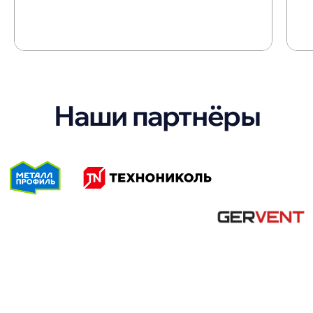
Остались вопросы?
Свяжитесь с нами
+7 (953) 105-09-99
info@mps.city
WhatsApp
Telegram
MAX
Адрес офиса
г. Краснодар,
ул. Российская 564, офис 10
Склады и пункты самовывоза
Посмотреть →