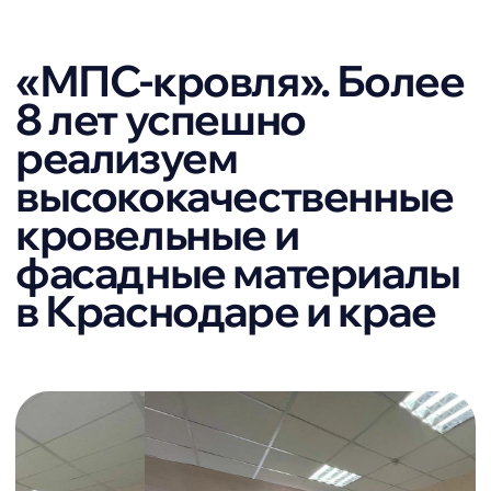
Контроль за исполнением
заказа
Наш менеджер контролирует
каждый этап от заказа до
получения вами материала.
Доверие клиентов:
рейтинги и отзывы
Yandex 5,0
Авито 4,8
> 50 оценок
> 80 оценок