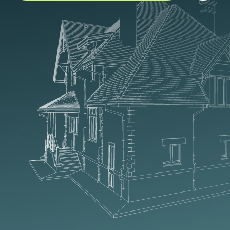
Мы не стремимся к низким ценам,
жертвуя качеством и работаем
только с проверенными
производителями.
Команда профессионалов
с заботой о клиенте
Команда МПС-кровля — это
квалифицированные, доброжелательные
и отзывчивые специалисты, оперативно
проконсультируют и помогут в выборе
материалов.