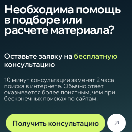
выдачи
Краснодар, Краснодарский край,
ЮФО.
«МПС-кровля». Более
8 лет успешно
реализуем
высококачественные
кровельные и
фасадные материалы
в Краснодаре и крае