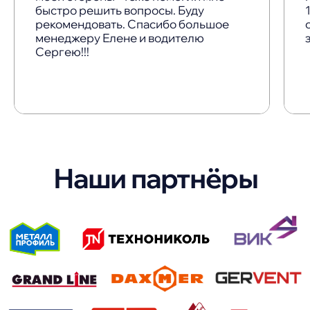
быстро решить вопросы. Буду
рекомендовать. Спасибо большое
менеджеру Елене и водителю
Сергею!!!
© 2017—2026
ООО «МПС-кровля»
ИНН / ОГРН: 2312264130 / 1172375068953
адрес: 350087, Краснодарский край, г Краснодар,
Российская ул, д. 564, офис 10
email:
info@mps.city
Политика обработки персональных данных
Согласие на обработку персональных данных
пользователя
Все цены на сайте приведены как справочная
информация и не являются публичной офертой
Создание сайта