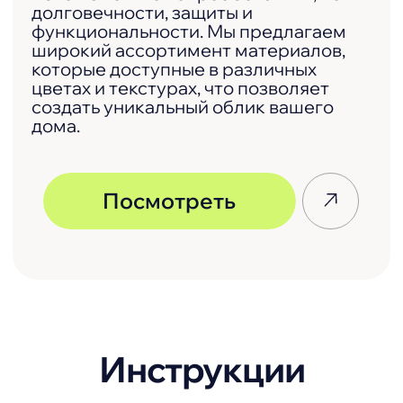
Инструкция по монтажу
забора жалюзи «Модерн»
Необходима помощь
в подборе или
расчете материала?
Оставьте заявку на
бесплатную
консультацию
10 минут консультации заменят 2 часа
поиска в интернете. Обычно ответ
оказывается более понятным, чем при
бесконечных поисках по сайтам.