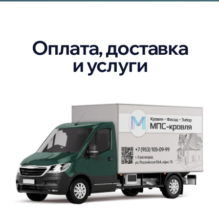
Доступные цены
Мы сохраняем низкие цены на всю
продукцию за счет больших объемов
заказов и прямого сотрудничества с
производителями. Наши расценки –
одни из лучших в регионе.
Надежный продавец
Наша компания на рынке уже
более 8 лет. О положительной
репутации говорят
многочисленные отзывы и
рейтинги.