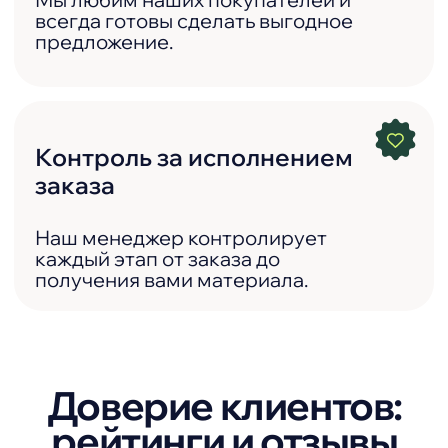
Остались вопросы?
Свяжитесь с нами
+7 (953) 105-09-99
info@mps.city
WhatsApp
Telegram
MAX
Адрес офиса
г. Краснодар,
ул. Российская 564, офис 10