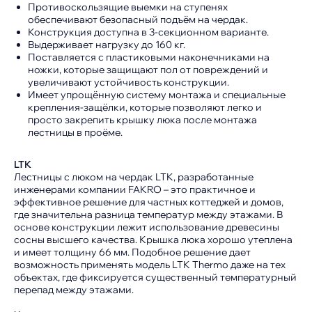
Противоскользящие выемки на ступенях
обеспечивают безопасный подъём на чердак.
Конструкция доступна в 3-секционном варианте.
Выдерживает нагрузку до 160 кг.
Поставляется с пластиковыми наконечниками на
ножки, которые защищают пол от повреждений и
увеличивают устойчивость конструкции.
Имеет упрощённую систему монтажа и специальные
крепления-защёлки, которые позволяют легко и
просто закрепить крышку люка после монтажа
лестницы в проёме.
LTK
Лестницы с люком на чердак LTK, разработанные
Покрытия и цвета
инженерами компании FAKRO – это практичное и
эффективное решение для частных коттеджей и домов,
где значительна разница температур между этажами. В
основе конструкции лежит использование древесины
сосны высшего качества. Крышка люка хорошо утеплена
и имеет толщину 66 мм. Подобное решение дает
возможность применять модель LTK Thermo даже на тех
объектах, где фиксируется существенный температурный
перепад между этажами.