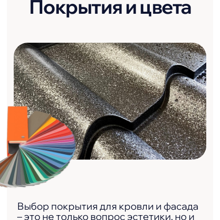
Инструкция по монтажу
кровельных и фасадных
элементов
Инструкция по
транспортировке
и хранению
Инструкция по обращению
с профилированными
изделиями
Инструкция по
монтажу забора
жалюзи «Классик»