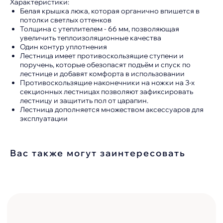
Характеристики:
Белая крышка люка, которая органично впишется в
потолки светлых оттенков
Толщина с утеплителем - 66 мм, позволяющая
увеличить теплоизоляционные качества
Один контур уплотнения
Выбор покрытия для кровли и фасада
Лестница имеет противоскользящие ступени и
– это не только вопрос эстетики, но и
поручень, которые обезопасят подъём и спуск по
долговечности, защиты и
лестнице и добавят комфорта в использовании
функциональности. Мы предлагаем
Противоскользящие наконечники на ножки на 3-х
широкий ассортимент материалов,
которые доступные в различных
секционных лестницах позволяют зафиксировать
цветах и текстурах, что позволяет
лестницу и защитить пол от царапин.
создать уникальный облик вашего
Лестница дополняется множеством аксессуаров для
дома.
эксплуатации
Посмотреть
Вас также могут заинтересовать
Инструкции