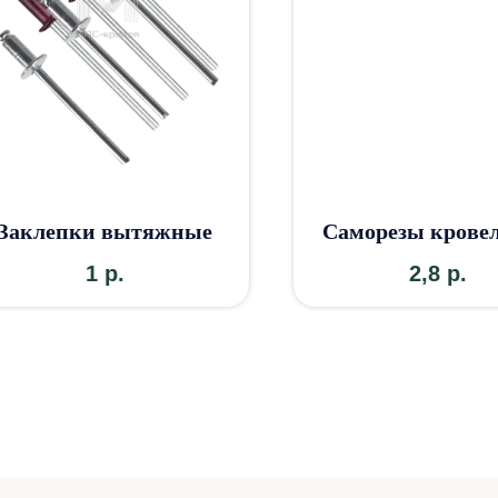
Заклепки вытяжные
Саморезы крове
1
р.
2,8
р.