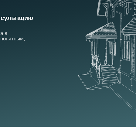
сультацию
а в
 понятным,