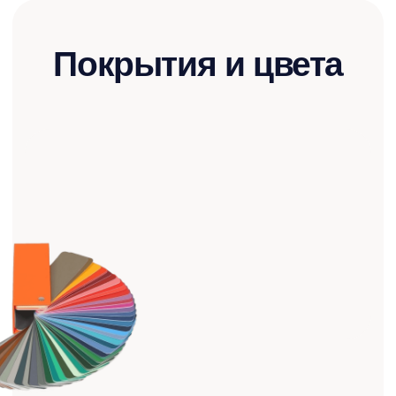
Инструкции
Инструкция по монтажу
кровельных и фасадных
элементов
Инструкция по
транспортировке
и хранению
Инструкция по обращению
с профилированными
изделиями
Инструкция по
монтажу забора
жалюзи «Классик»