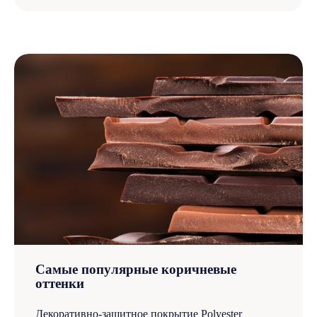
ООО «МПС-кровля»
ИНН / ОГРН: 2312264130 / 1172375068953
адрес: 350087, Краснодарский край, г Краснодар,
Российская ул, д. 564, офис 10
email:
info@mps.city
Политика обработки персональных данных
Согласие на обработку персональных данных
пользователя
Все цены на сайте приведены как справочная
информация и не являются публичной офертой
Создание сайта
Самые популярные коричневые
оттенки
Декоративно-защитное покрытие Polyester