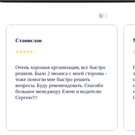
Остались вопросы?
Свяжитесь с нами
+7 (953) 105-09-99
Станислав
info@mps.city
⭑⭑⭑⭑⭑
WhatsApp
Telegram
Очень хорошая организация, все быстро
MAX
решили. Было 2 нюанса с моей стороны -
тоже помогли мне быстро решить
Адрес офиса
вопросы. Буду рекомендовать. Спасибо
большое менеджеру Елене и водителю
г. Краснодар,
ул. Российская 564, офис 10
Сергею!!!
Склады и пункты самовывоза
Посмотреть →
График работы