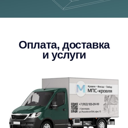
Команда профессионалов
с заботой о клиенте
Команда МПС-кровля — это
квалифицированные, доброжелательные и
отзывчивые специалисты, оперативно
проконсультируют и помогут в выборе
материалов.
Доступные цены
Мы сохраняем низкие цены на всю
продукцию за счет больших объемов
заказов и прямого сотрудничества с
производителями. Наши расценки –