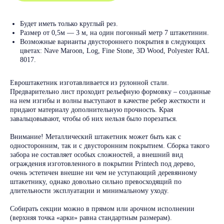
Будет иметь только круглый рез.
Размер от 0,5м — 3 м, на один погонный метр 7 штакетинин.
Возможные варианты двустороннего покрытия в следующих
цветах: Nave Maroon, Log, Fine Stone, 3D Wood, Polyester RAL
8017.
Евроштакетник изготавливается из рулонной стали.
Предварительно лист проходит рельефную формовку – созданные
на нем изгибы и волны выступают в качестве ребер жесткости и
придают материалу дополнительную прочность. Края
завальцовывают, чтобы об них нельзя было порезаться.
Внимание! Металлический штакетник может быть как с
односторонним, так и с двусторонним покрытием. Сборка такого
забора не составляет особых сложностей, а внешний вид
ограждения изготовленного в покрытии Printech под дерево,
очень эстетичен внешне ни чем не уступающий деревянному
штакетнику, однако довольно сильно превосходящий по
длительности эксплуатации и минимальному уходу.
Собирать секции можно в прямом или арочном исполнении
(верхняя точка «арки» равна стандартным размерам).