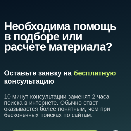
Услуга «Срочный заказ»
Благодаря услугу «срочный заказ»
ваш заказ будет готов к доставке на
следующий день после заключения
договора.
Доставка
Бесплатный самовывоз из пунктов
выдачи
Краснодар, Краснодарский край,
ЮФО.
«МПС-кровля». Более
8 лет успешно
реализуем
высококачественные