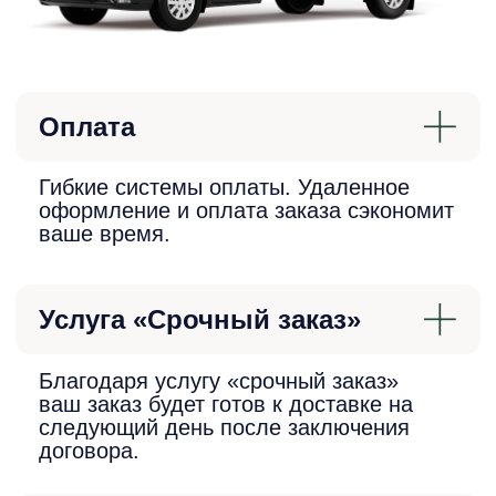
одни из лучших в регионе.
Надежный продавец
Наша компания на рынке уже более
8 лет. О положительной репутации
говорят многочисленные отзывы и
рейтинги.
Не просто магазин
Мы любим и ценим наших клиентов.
Предлагаем высокий уровень
сервиса и заботу о каждом нашем
покупателе.
Широкий ассортимент
Большой выбор материалов и