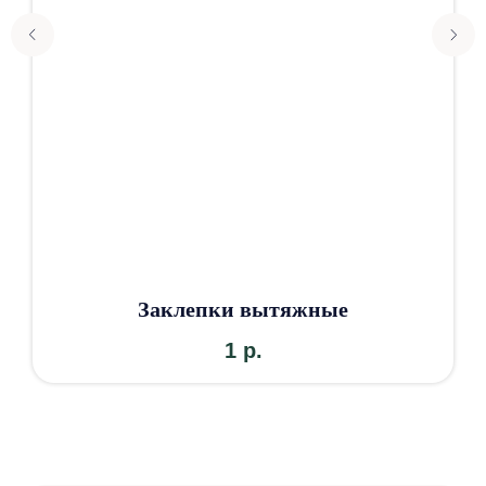
Выбор покрытия для кровли и фасада
– это не только вопрос эстетики, но и
долговечности, защиты и
функциональности. Мы предлагаем
широкий ассортимент материалов,
которые доступные в различных
цветах и текстурах, что позволяет
создать уникальный облик вашего
дома.
Заклепки вытяжные
1
р.
Посмотреть