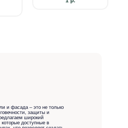
1
р.
ли и фасада – это не только
лговечности, защиты и
редлагаем широкий
 которые доступные в
урах, что позволяет создать