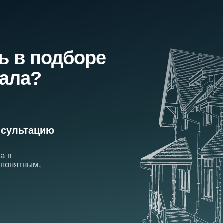
ь в подборе
иала?
сультацию
а в
 понятным,