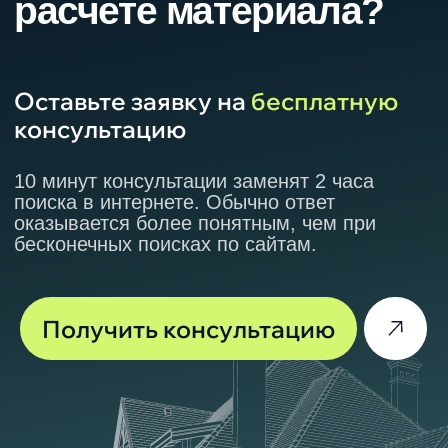
Услуга «Срочный заказ»
Благодаря услугу «срочный заказ»
ваш заказ будет готов к доставке на
следующий день после заключения
договора.
Доставка
Бесплатный самовывоз из пунктов
выдачи
Краснодар, Краснодарский край,
ЮФО.
«МПС-кровля». Более
8 лет успешно
реализуем