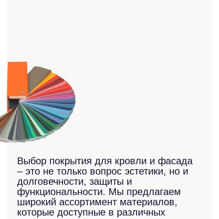
Инструкции
Инструкция по монтажу
кровельных и фасадных
элементов
Инструкция по
транспортировке
и хранению
Инструкция по обращению
с профилированными
изделиями
Инструкция по
монтажу забора