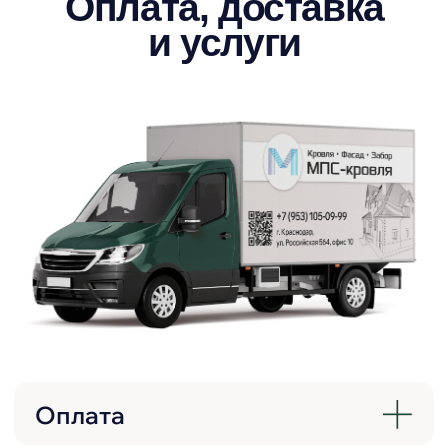
Команда профессионалов
с заботой о клиенте
Команда МПС-кровля — это
квалифицированные, доброжелательные и
отзывчивые специалисты, оперативно
проконсультируют и помогут в выборе
материалов.
Доступные цены
Мы сохраняем низкие цены на всю
продукцию за счет больших объемов
заказов и прямого сотрудничества с