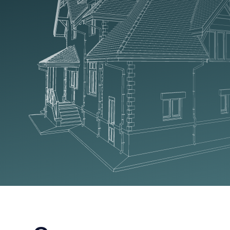
высококачественные
кровельные и
фасадные материалы
в Краснодаре и крае
Мы не стремимся к низким ценам,
жертвуя качеством и работаем только
с проверенными производителями.