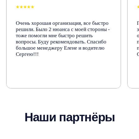
⭑⭑⭑⭑⭑
Остались вопросы?
Очень хорошая организация, все быстро
Свяжитесь с нами
решили. Было 2 нюанса с моей стороны -
тоже помогли мне быстро решить
вопросы. Буду рекомендовать. Спасибо
+7 (953) 105-09-99
большое менеджеру Елене и водителю
Сергею!!!
info@mps.city
WhatsApp
Telegram
MAX
Адрес офиса
г. Краснодар,
ул. Российская 564, офис 10
Склады и пункты самовывоза
Посмотреть →